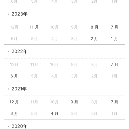
6月
5月
4月
3月
2月
1月
2023年
12月
11 月
10月
9月
8 月
7 月
6月
5月
4月
3月
2 月
1 月
2022年
12月
11月
10月
9月
8月
7 月
6 月
5月
4月
3月
2月
1月
2021年
12 月
11月
10月
9 月
8月
7 月
6 月
5月
4 月
3月
2月
1月
2020年