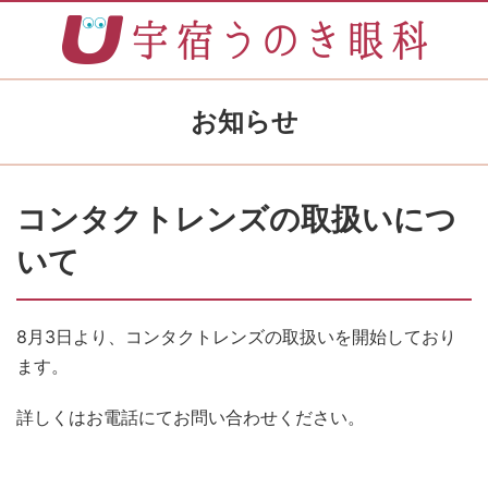
お知らせ
コンタクトレンズの取扱いにつ
いて
8月3日より、コンタクトレンズの取扱いを開始しており
ます。
詳しくはお電話にてお問い合わせください。