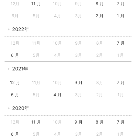
12月
11 月
10月
9月
8 月
7 月
6月
5月
4月
3月
2 月
1 月
2022年
12月
11月
10月
9月
8月
7 月
6 月
5月
4月
3月
2月
1月
2021年
12 月
11月
10月
9 月
8月
7 月
6 月
5月
4 月
3月
2月
1月
2020年
12月
11 月
10月
9 月
8 月
7 月
6 月
5月
4月
3月
2月
1月