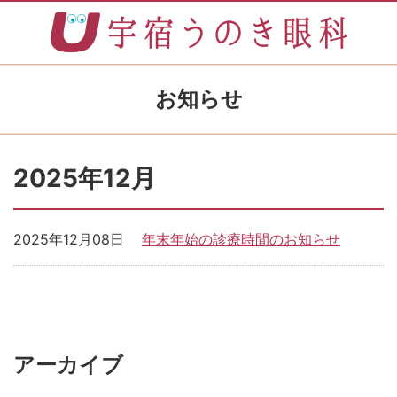
お知らせ
2025年12月
2025年12月08日
年末年始の診療時間のお知らせ
アーカイブ